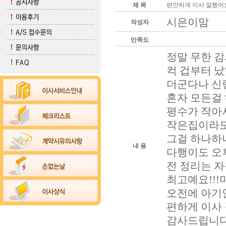
제 목
편안하게 이사 잘했어
시은이맘
작성자
만족도
정말 무한 감
컥 겁부터 났
더군다나 신
혼자 모든걸 
평수가 작아서
작은집이라도
그걸 하나하나
내 용
다행이도 오후
전 정리는 자
최고예요!!!
오전에 아기
편하게 이사 
감사드립니