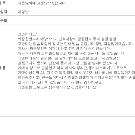
제 목
더운날씨에 고생많으셨습니다
성자
이영란
족도
안녕하세요!
짜증한번부리지않으시고 견적과함께 깔끔한 마무리 정말 정말
고맙다는 말씀과함께 감사한 인사 말씀 올립니다 정말 걱정많이했습니다
이사시 짜증부리면 어쩌나 하고 긴장반 기대반 이였습니다
워낙 지저분하고 버릴것도많고 처리할 온갖 잡동사니도 많았습니다
직원여러분의 일사천리로 일처리하는 모습을 보고 이사업체선정
잘했구나와 동시에 긴장이 풀리며 그냥 모든걸 맡겨버렸습니다
내 용
기대 이상으로 깔끔한 처리와 마지막 정리(잡동사니쓰레기) 모두모두
기대이상이였습니다 마지막 짐정리 청소 옷가지 하나하나에 정성들여가
정리해주시고( 친구들이다시 정리할게없겠다며 부러워해요)부엌또한 손
없이 정리가 잘되어 있었습니다 다시한번 감사하구요.
직원분들 모두모두 행복하시구요 건강들하시구요