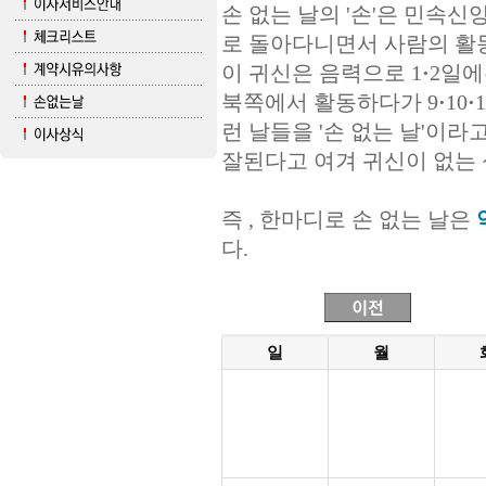
손 없는 날의 '손'은 민속신
로 돌아다니면서 사람의 활
이 귀신은 음력으로 1
·
2일에
북쪽에서 활동하다가 9
·
10
·
1
런 날들을 '손 없는 날'이라
잘된다고 여겨 귀신이 없는 
즉 , 한마디로 손 없는 날은
다.
일
월