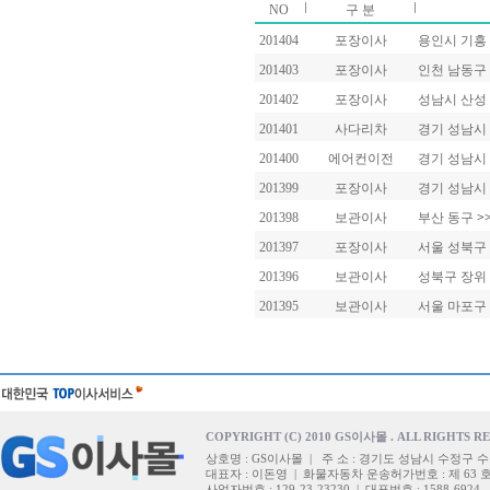
NO
구 분
201404
포장이사
용인시 기흥
201403
포장이사
인천 남동구
201402
포장이사
성남시 산성
201401
사다리차
경기 성남시
201400
에어컨이전
경기 성남시
201399
포장이사
경기 성남시
201398
보관이사
부산 동구
>
201397
포장이사
서울 성북구
201396
보관이사
성북구 장위
201395
보관이사
서울 마포구
COPYRIGHT (C) 2010 GS이사몰 . ALL RIGHTS R
상호명 : GS이사몰 | 주 소 : 경기도 성남시 수정구 수
대표자 : 이돈영 | 화물자동차 운송허가번호 : 제 63 
사업자번호 : 129-23-23230 | 대표번호 : 1588-6924